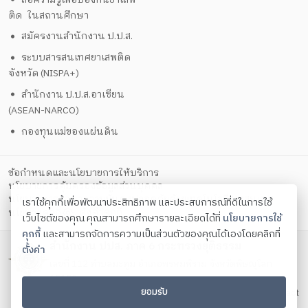
ติด ในสถานศึกษา
สมัครงานสำนักงาน ป.ป.ส.
ระบบสารสนเทศยาเสพติด
จังหวัด (NISPA+)
สำนักงาน ป.ป.ส.อาเซียน
(ASEAN-NARCO)
กองทุนแม่ของแผ่นดิน
ข้อกำหนดและนโยบายการให้บริการ
นโยบายการคุ้มครองข้อมูลส่วนบุคคล
นโยบายการรักษาความมั่นคงปลอดภัยด้วยเทคโนโลยีสารสนเทศ
เราใช้คุกกี้เพื่อพัฒนาประสิทธิภาพ และประสบการณ์ที่ดีในการใช้
ตั้งค่าคุกกี้
นโยบายคุกกี้
เว็บไซต์ของคุณ คุณสามารถศึกษารายละเอียดได้ที่
นโยบายการใช้
คุกกี้
และสามารถจัดการความเป็นส่วนตัวของคุณได้เองโดยคลิกที่
สำนักงาน ปปส. ภาค 6 กระทรวงยุติธรรม
ตั้งค่า
เลขที่ 112 ตำบลมะตูม อำเภอพรหมพิราม จังหวัดพิษญุโลก
65150
ยอมรับ
โทรศัพท์ 055 368 165 – 9 โทรสาร 055 368 165 – 9 Contact
us:
saraban_or6@oncb.go.th