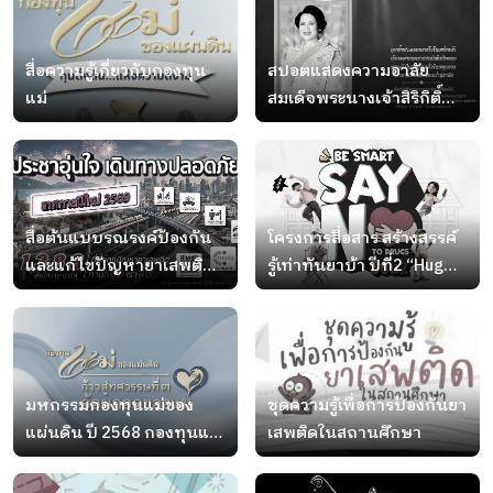
สื่อความรู้เกี่ยวกับกองทุน
สปอตแสดงความอาลัย
แม่
สมเด็จพระนางเจ้าสิริกิติ์
พระบรมราชินีนาถ พระบรม
ราชชนนีพันปีหลวง
สื่อต้นแบบรณรงค์ป้องกัน
โครงการสื่อสาร สร้างสรรค์
และแก้ไขปัญหายาเสพติด
รู้เท่าทันยาบ้า ปีที่2 “Hug
ในช่วงเทศกาลปีใหม่ ประจำ
Your Dream; Light Up Your
ปี 2569
Life.” กอดฝัน จุดพลังชีวิต
มหกรรมกองทุนแม่ของ
ชุดความรู้เพื่อการป้องกันยา
แผ่นดิน ปี 2568 กองทุนแม่
เสพติดในสถานศึกษา
ของแผ่นดิน “ก้าวสู่ทศวรรษ
ที่ 3 อ้อมกอดของแม่”