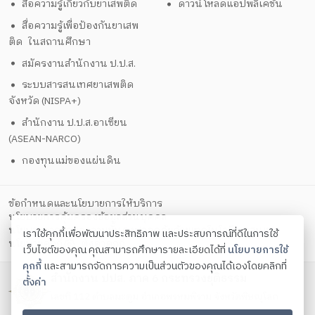
สื่อความรู้เกี่ยวกับยาเสพติด
ดาวน์โหลดแอปพลิเคชั่น
สื่อความรู้เพื่อป้องกันยาเสพ
ติด ในสถานศึกษา
สมัครงานสำนักงาน ป.ป.ส.
ระบบสารสนเทศยาเสพติด
จังหวัด (NISPA+)
สำนักงาน ป.ป.ส.อาเซียน
(ASEAN-NARCO)
กองทุนแม่ของแผ่นดิน
ข้อกำหนดและนโยบายการให้บริการ
นโยบายการคุ้มครองข้อมูลส่วนบุคคล
นโยบายการรักษาความมั่นคงปลอดภัยด้วยเทคโนโลยีสารสนเทศ
เราใช้คุกกี้เพื่อพัฒนาประสิทธิภาพ และประสบการณ์ที่ดีในการใช้
ตั้งค่าคุกกี้
นโยบายคุกกี้
เว็บไซต์ของคุณ คุณสามารถศึกษารายละเอียดได้ที่
นโยบายการใช้
คุกกี้
และสามารถจัดการความเป็นส่วนตัวของคุณได้เองโดยคลิกที่
สำนักงาน ปปส. ภาค 6 กระทรวงยุติธรรม
ตั้งค่า
เลขที่ 112 ตำบลมะตูม อำเภอพรหมพิราม จังหวัดพิษญุโลก
65150