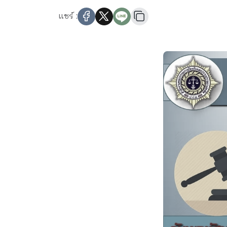
แชร์ :