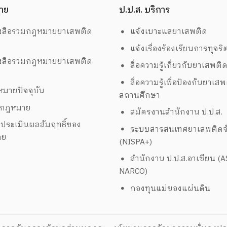
าย
ป.ป.ส. บริการ
งสือรวมกฎหมายยาเสพติด
แจ้งเบาะแสยาเสพติด
แจ้งเรื่องร้องเรียนการทุจริ
งสือรวมกฎหมายยาเสพติด
สื่อความรู้เกี่ยวกับยาเสพติ
สื่อความรู้เพื่อป้องกันยาเส
มายปัจจุบัน
สถานศึกษา
งกฎหมาย
สมัครงานสำนักงาน ป.ป.ส.
ประเมินผลสัมฤทธิ์ของ
ระบบสารสนเทศยาเสพติดจั
าย
(NISPA+)
สำนักงาน ป.ป.ส.อาเซียน (
NARCO)
กองทุนแม่ของแผ่นดิน