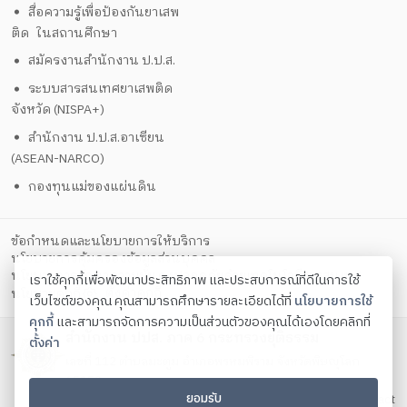
สื่อความรู้เพื่อป้องกันยาเสพ
ติด ในสถานศึกษา
สมัครงานสำนักงาน ป.ป.ส.
ระบบสารสนเทศยาเสพติด
จังหวัด (NISPA+)
สำนักงาน ป.ป.ส.อาเซียน
(ASEAN-NARCO)
กองทุนแม่ของแผ่นดิน
ข้อกำหนดและนโยบายการให้บริการ
นโยบายการคุ้มครองข้อมูลส่วนบุคคล
นโยบายการรักษาความมั่นคงปลอดภัยด้วยเทคโนโลยีสารสนเทศ
เราใช้คุกกี้เพื่อพัฒนาประสิทธิภาพ และประสบการณ์ที่ดีในการใช้
ตั้งค่าคุกกี้
นโยบายคุกกี้
เว็บไซต์ของคุณ คุณสามารถศึกษารายละเอียดได้ที่
นโยบายการใช้
คุกกี้
และสามารถจัดการความเป็นส่วนตัวของคุณได้เองโดยคลิกที่
สำนักงาน ปปส. ภาค 6 กระทรวงยุติธรรม
ตั้งค่า
เลขที่ 112 ตำบลมะตูม อำเภอพรหมพิราม จังหวัดพิษญุโลก
65150
ยอมรับ
โทรศัพท์ 055 368 165 – 9 โทรสาร 055 368 165 – 9 Contact