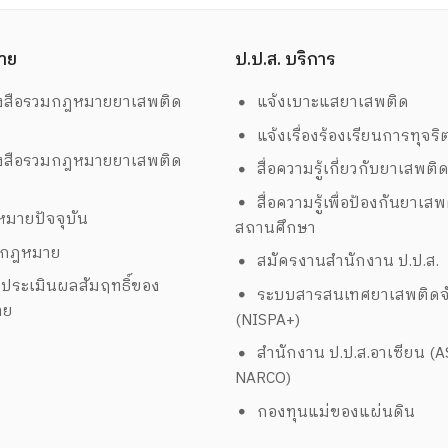
าย
ป.ป.ส. บริการ
งสือรวมกฎหมายยาเสพติด
แจ้งเบาะแสยาเสพติด
แจ้งเรื่องร้องเรียนการทุจริ
งสือรวมกฎหมายยาเสพติด
สื่อความรู้เกี่ยวกับยาเสพติ
สื่อความรู้เพื่อป้องกันยาเส
มายปัจจุบัน
สถานศึกษา
งกฎหมาย
สมัครงานสำนักงาน ป.ป.ส.
ประเมินผลสัมฤทธิ์ของ
ระบบสารสนเทศยาเสพติดจั
าย
(NISPA+)
สำนักงาน ป.ป.ส.อาเซียน (
NARCO)
กองทุนแม่ของแผ่นดิน