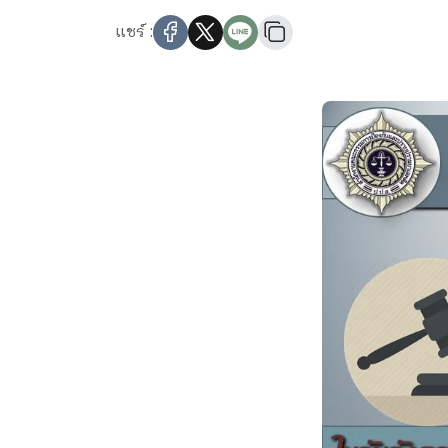
แชร์ :